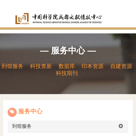
首
页
中
心
服
—
服务中心
—
概
务
新
况
中
闻
研
到馆服务
科技查新
数据库
印本资源
自建资源
/
/
/
/
/
科技期刊
/
心
动
究
人
态
成
才
党
果
队
群
研
服务中心
伍
工
究
研
到馆服务
作
领
究
信