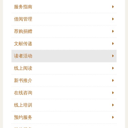
服务指南
域
生
息
借阅管理
教
公
荐购捐赠
育
开
文献传递
读者活动
线上阅读
新书推介
在线咨询
线上培训
预约服务