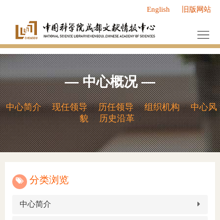
English
旧版网站
首
页
中
心
服
—
中心概况
—
概
务
新
况
中
闻
研
中心简介
现任领导
历任领导
组织机构
中心风
/
/
/
/
貌
历史沿革
/
/
心
动
究
人
态
成
才
党
果
队
群
研
分类浏览
伍
工
究
研
中心简介
作
领
究
信