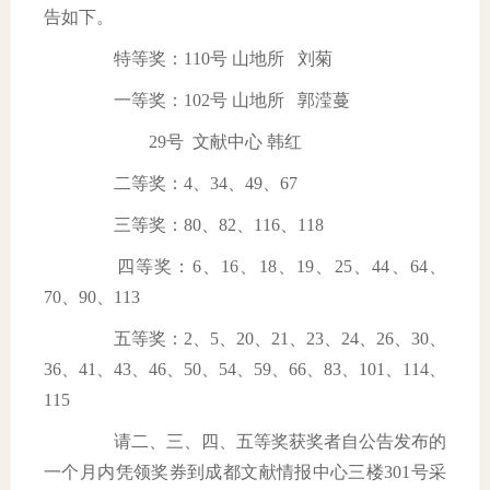
告如下。
特等奖：
110
号
山地所
刘菊
一等奖：
102
号
山地所
郭滢蔓
29
号
文献中心
韩红
二等奖：
4
、
34
、
49
、
67
三等奖：
80
、
82
、
116
、
118
四等奖：
6
、
16
、
18
、
19
、
25
、
44
、
64
、
70
、
90
、
113
五等奖：
2
、
5
、
20
、
21
、
23
、
24
、
26
、
30
、
36
、
41
、
43
、
46
、
50
、
54
、
59
、
66
、
83
、
101
、
114
、
115
请二、三、四、五等奖获奖者自公告发布的
一个月内凭领奖券到成都文献情报中心三楼
301
号采