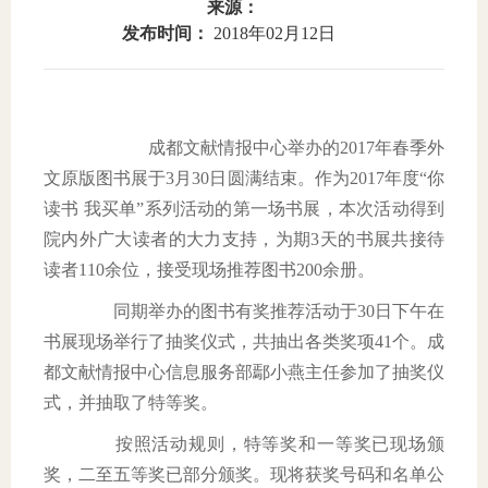
来源：
发布时间：
2018年02月12日
域
生
息
教
公
育
开
成都文献情报中心举办的
2017
年春季外
文原版图书展于
3
月
30
日圆满结束。作为
2017
年度“你
读书
我买单”系列活动的第一场书展，本次活动得到
院内外广大读者的大力支持，为期
3
天的书展共接待
读者
110
余位，接受现场推荐图书
200
余册。
同期举办的图书有奖推荐活动于
30
日下午在
书展现场举行了抽奖仪式，共抽出各类奖项
41
个。成
都文献情报中心信息服务部鄢小燕主任参加了抽奖仪
式，并抽取了特等奖。
按照活动规则，特等奖和一等奖已现场颁
奖，二至五等奖已部分颁奖。现将获奖号码和名单公