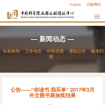
English
旧版网站
首
页
中
心
服
—
新闻动态
—
概
务
新
况
中
闻
研
头条新闻
工作动态
科研进展
通知公告
媒体扫
/
/
/
/
描
/
心
动
究
人
态
成
才
党
果
队
群
研
公告——“你读书 我买单” 2017年3月
伍
工
究
研
外文图书展抽奖结果
作
领
究
信