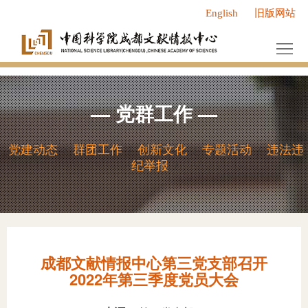
English
旧版网站
首
页
中
心
服
—
党群工作
—
概
务
新
况
中
闻
研
党建动态
群团工作
创新文化
专题活动
违法违
/
/
/
/
纪举报
/
心
动
究
人
态
成
才
党
果
队
群
研
成都文献情报中心第三党支部召开
伍
工
究
研
2022年第三季度党员大会
作
领
究
信