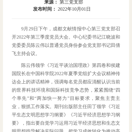
来源：
第三党支部
发布时间：
2022年10月01日
域
生
息
教
公
9月29日下午，成都文献情报中心第三党支部召
育
开
开2022年第三季度党员大会。中心纪委书记江晓波和
党委委员陈云伟以普通党员身份参会党支部书记田倩
飞主持会议。
陈云伟领学《习近平谈治国理政》第四卷和侯建
国院长在中国科学院2022年夏季党组扩大会议精神传
达会上的讲话精神，强调每名党员都应清醒认识当前
的世界科技环境和国际科技竞争态势，紧紧围绕“四
个率先”和“两加快一努力”目标要求，聚焦主责主
业，狠抓工作落实。期刊出版部主任田丁领学《习近
平生态文明思想学习纲要》《习近平经济思想学习纲
要》，指出要自觉学习运用习近平经济思想和生态文
明思想指导解决实际问题，把学习成效转化为推动高