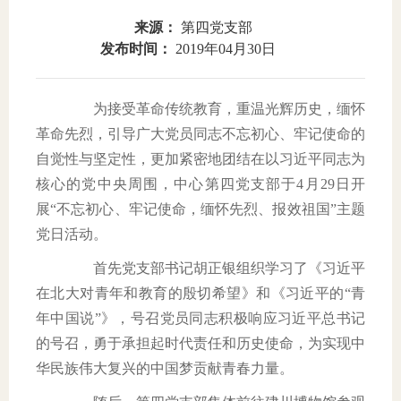
来源：
第四党支部
域
生
息
发布时间：
2019年04月30日
教
公
为接受革命传统教育，重温光辉历史，缅怀
育
开
革命先烈，引导广大党员同志不忘初心、牢记使命的
自觉性与坚定性，更加紧密地团结在以习近平同志为
核心的党中央周围，中心第四党支部于4月29日开
展“不忘初心、牢记使命，缅怀先烈、报效祖国”主题
党日活动。
首先党支部书记胡正银组织学习了《习近平
在北大对青年和教育的殷切希望》和《习近平的“青
年中国说”》，号召党员同志积极响应习近平总书记
的号召，勇于承担起时代责任和历史使命，为实现中
华民族伟大复兴的中国梦贡献青春力量。