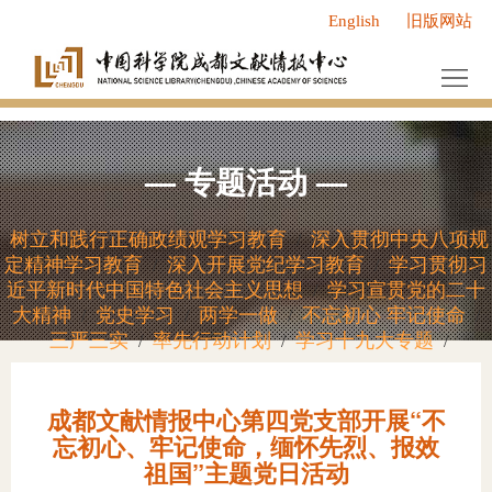
English
旧版网站
首
页
中
心
服
—
专题活动
—
概
务
新
况
中
闻
研
树立和践行正确政绩观学习教育
深入贯彻中央八项规
/
定精神学习教育
深入开展党纪学习教育
学习贯彻习
/
/
心
动
究
人
近平新时代中国特色社会主义思想
学习宣贯党的二十
/
大精神
党史学习
两学一做
不忘初心 牢记使命
/
/
/
/
态
成
才
党
三严三实
率先行动计划
学习十九大专题
/
/
/
果
队
群
研
成都文献情报中心第四党支部开展“不
伍
工
究
研
忘初心、牢记使命，缅怀先烈、报效
祖国”主题党日活动
作
领
究
信