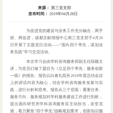
来源：
第三党支部
域
生
息
发布时间：
2019年04月28日
教
公
为促进党的建设与业务工作充分融合，两手
育
开
抓、两促进，成都文献情报中心第三党支部于
4
月
26
日开展了主题党日活动——“面向四个率先，谋划业
务实践”学习交流活动。
本次学习会由学科咨询服务部副主任陆颖主
讲，为党员们做了题目为《立足四个率先，服务创新
一线》的报告。报告以白春礼院长
2018
年度总结会议
上的讲话内容为核心，结合学科咨询服务发展与实
践，进行分析和思考。报告从三个层面：重要任务、
服务方向、服务规划对学科服务建设工作进行剖析，
提出面向研究所学科咨询服务应主动担当，攻坚克
难，着力聚焦“四个率先”战略规划要求，创新知识服