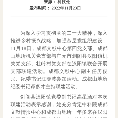
来源：
科技处
发布时间：
2022年11月23日
域
生
息
教
公
育
开
为深入学习贯彻党的二十大精神，深入
推进乡村振兴战略，加强基层党组织建设，
11
月
18
日，成都文献中心第四党支部、成都
山地所机关党支部与广元市剑阁县汉阳镇机
关党支部、壮岭村党支部在汉阳镇联合开展
支部联建活动。成都文献中心副主任房俊
民、纪委书记江晓波参加活动。成都山地所
纪委书记谭多才主持联建活动。
剑阁县汉阳镇党委副书记高星涵对本次
联建活动表示感谢，她充分肯定中科院成都
文献情报中心和成都山地所一年多来在汉阳