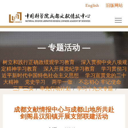
English
旧版网站
首
页
中
心
服
—
专题活动
—
概
务
新
况
中
闻
研
树立和践行正确政绩观学习教育
深入贯彻中央八项规
/
定精神学习教育
深入开展党纪学习教育
学习贯彻习
/
/
心
动
究
人
近平新时代中国特色社会主义思想
学习宣贯党的二十
/
大精神
党史学习
两学一做
不忘初心 牢记使命
/
/
/
/
态
成
才
党
三严三实
率先行动计划
学习十九大专题
/
/
/
果
队
群
研
成都文献情报中心与成都山地所共赴
伍
工
究
研
剑阁县汉阳镇开展支部联建活动
作
领
究
信