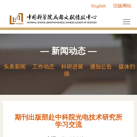
English
旧版网站
首
页
中
心
服
—
新闻动态
—
概
务
新
况
中
闻
研
头条新闻
工作动态
科研进展
通知公告
媒体扫
/
/
/
/
描
/
心
动
究
人
态
成
才
党
果
队
群
研
期刊出版部赴中科院光电技术研究所
伍
工
究
研
学习交流
作
领
究
信