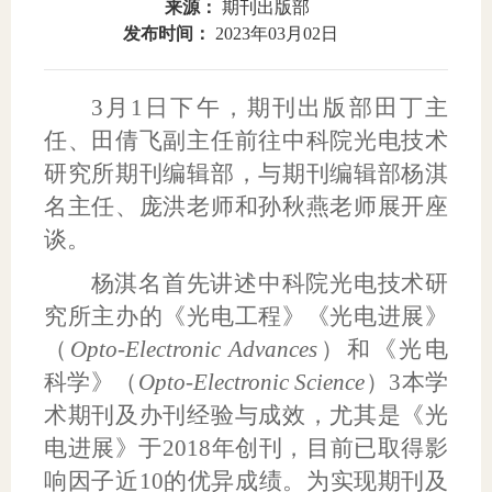
来源：
期刊出版部
发布时间：
2023年03月02日
域
生
息
教
公
3
月
1
日下午，期刊出版部田丁主
育
开
任、田倩飞副主任前往中科院光电技术
研究所期刊编辑部，与期刊编辑部杨淇
名主任、庞洪老师和孙秋燕老师展开座
谈。
杨淇名首先讲述中科院光电技术研
究所主办的《光电工程》《光电进展》
（
Opto-Electronic Advances
）和《光电
科学》（
Opto-Electronic Science
）
3
本学
术期刊及办刊经验与成效，尤其是《光
电进展》于
2018
年创刊，目前已取得影
响因子近
10
的优异成绩。为实现期刊及