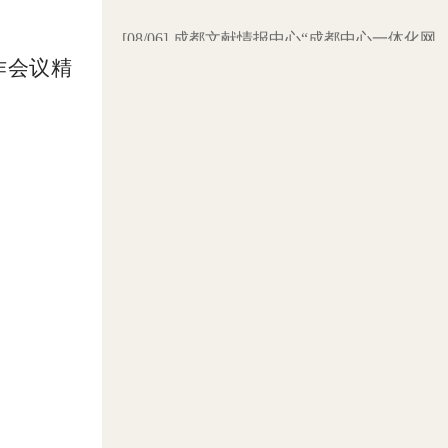
[08/06]
成都文献情报中心“成都中心一体化网
络及科学数据服务基础设备设施”项目招标代
理机构竞争性磋商（第二次）结果公告
作会议精
[07/23]
成都文献情报中心“成都中心一体化网
络及科学数据服务基础设备设施”项目招标代
理机构竞争性磋商邀请公告（第二次）