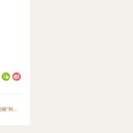
：
”科...