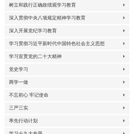
树立和践行正确政绩观学习教育
域
生
息
深入贯彻中央八项规定精神学习教育
教
公
深入开展党纪学习教育
育
开
学习贯彻习近平新时代中国特色社会主义思想
学习宣贯党的二十大精神
党史学习
两学一做
不忘初心 牢记使命
三严三实
率先行动计划
学习十九大专题