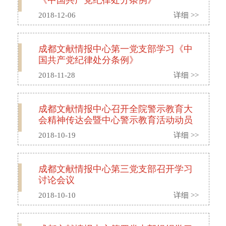
《中国共产党纪律处分条例》
2018-12-06
详细 >>
成都文献情报中心第一党支部学习《中
国共产党纪律处分条例》
2018-11-28
详细 >>
成都文献情报中心召开全院警示教育大
会精神传达会暨中心警示教育活动动员
会
2018-10-19
详细 >>
成都文献情报中心第三党支部召开学习
讨论会议
2018-10-10
详细 >>