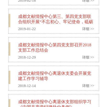
2019-02-18
详细 >>
成都文献情报中心第三、第四党支部联
合组织开展“不忘初心、牢记使命，砥砺
奋进、逐梦未来”主题党日活动
2019-01-22
详细 >>
成都文献情报中心第四党支部召开2018
支部工作总结会
2018-12-29
详细 >>
成都文献情报中心离退休支委会开展党
建工作学习辅导
2018-12-14
详细 >>
成都文献情报中心离退休支部组织学习