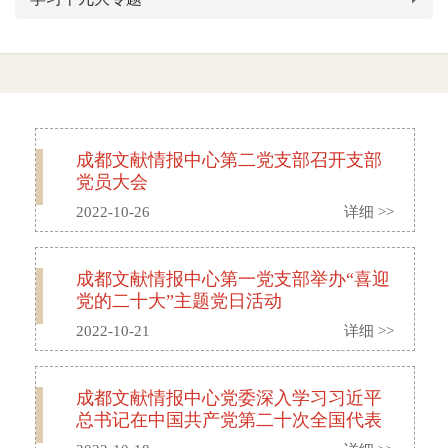
成都文献情报中心第二党支部召开支部
党员大会
2022-10-26
详细 >>
成都文献情报中心第一党支部举办“喜迎
党的二十大”主题党日活动
2022-10-21
详细 >>
成都文献情报中心党委深入学习习近平
总书记在中国共产党第二十次全国代表
大会上的报告