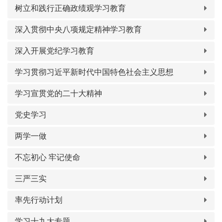
树立和践行正确政绩观学习教育
域
生
息
深入贯彻中央八项规定精神学习教育
教
公
深入开展党纪学习教育
育
开
学习贯彻习近平新时代中国特色社会主义思想
学习宣贯党的二十大精神
党史学习
两学一做
不忘初心 牢记使命
三严三实
率先行动计划
学习十九大专题