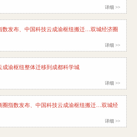
详细 >>
指数发布、中国科技云成渝枢纽搬迁…双城经济圈
详细 >>
云成渝枢纽整体迁移到成都科学城
详细 >>
商圈指数发布、中国科技云成渝枢纽搬迁…双城经
详细 >>