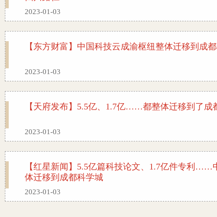
2023-01-03
【东方财富】中国科技云成渝枢纽整体迁移到成都
2023-01-03
【天府发布】5.5亿、1.7亿……都整体迁移到了成
2023-01-03
【红星新闻】5.5亿篇科技论文、1.7亿件专利…
体迁移到成都科学城
2023-01-03