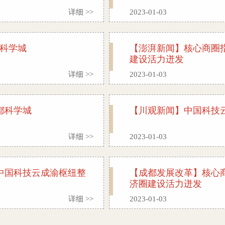
详细 >>
2023-01-03
科学城
【澎湃新闻】核心商圈
建设活力迸发
详细 >>
2023-01-03
都科学城
【川观新闻】中国科技
详细 >>
2023-01-03
…中国科技云成渝枢纽整
【成都发展改革】核心
济圈建设活力迸发
详细 >>
2023-01-03