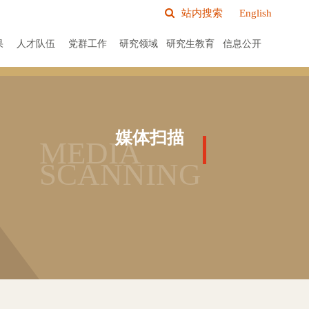
站内搜索
English
旧版网站
English
果
人才队伍
党群工作
研究领域
研究生教育
信息公开
媒体扫描
MEDIA
SCANNING