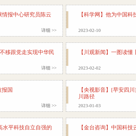
文献情报中心研究员陈云
【科学网】他为中国科技
详细 >>
2023-02-10
不移跟党走实现中华民
【川观新闻】一图读懂丨
详细 >>
2023-02-02
技报国
【央视影音】[早安四川]
川路径
详细 >>
2023-01-03
务高水平科技自立自强的
【金台咨询】中国科技