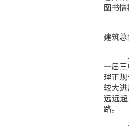
图书情
19
建筑总
从1
一届三
理正规
较大进
远远超
路。
二、