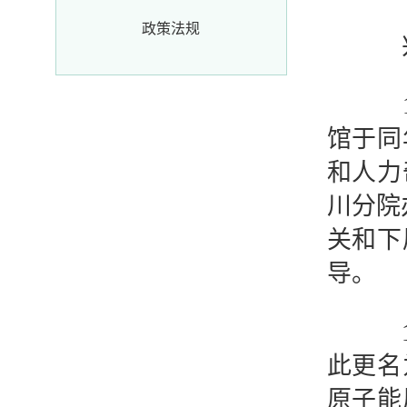
政策法规
兴业
19
馆于同
和人力
川分院
关和下
导。
19
此更名
原子能