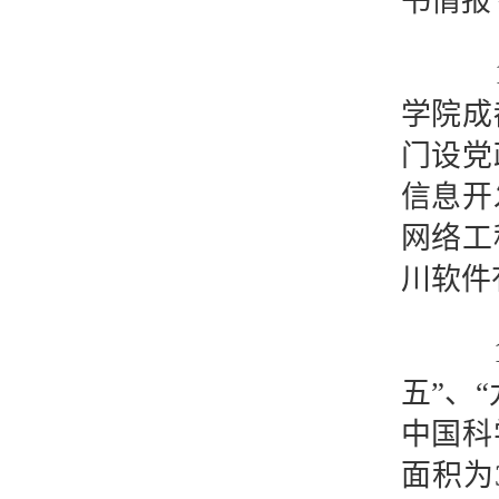
书情报
19
学院成
门设党
信息开
网络工
川软件
19
五”、
中国科
面积为